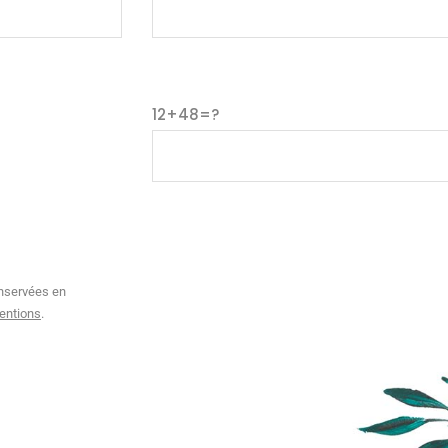
12+48=?
nservées en
entions
.