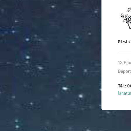
St-Ju
13 Pla
Déport
Tél.: 
lanat