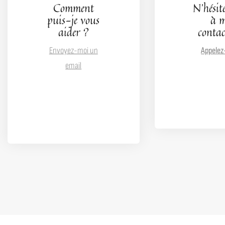
Comment
N'hésit
puis-je vous
à 
aider ?
contac
Envoyez-moi un
Appelez
email